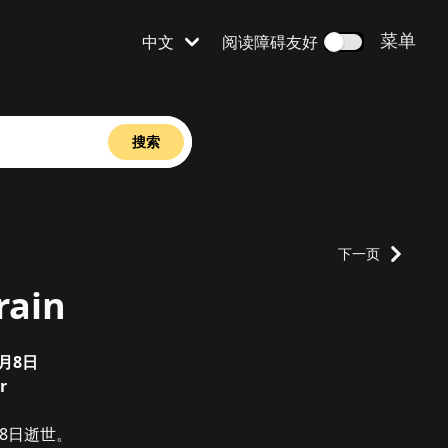
打开
菜单
中文
阅读障碍友好
语言设置为
搜索
下一页
rain
8月8日
r
8月8日逝世。
