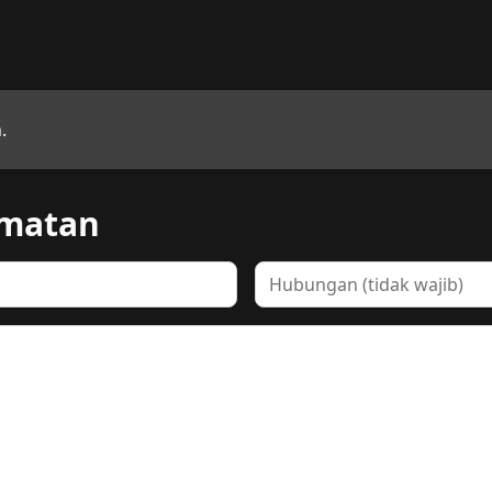
.
rmatan
Hubungan