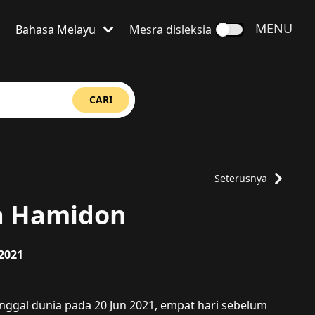
BUKA
MENU
Bahasa Melayu
Mesra disleksia
Bahasa ditetapkan kepada
CARI
Seterusnya
a Hamidon
 2021
midon
ggal dunia pada 20 Jun 2021, empat hari sebelum 