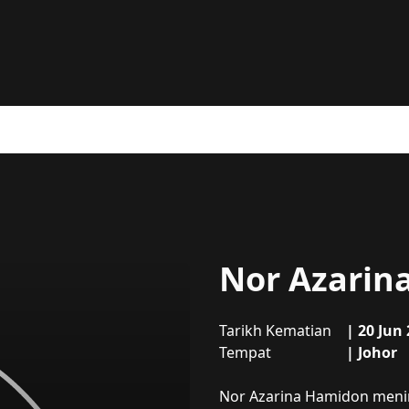
Nor Azarin
Tarikh Kematian
|
20 Jun
Tempat
|
Johor
Mengenai
Nor Azarina Ha
Nor Azarina Hamidon menin