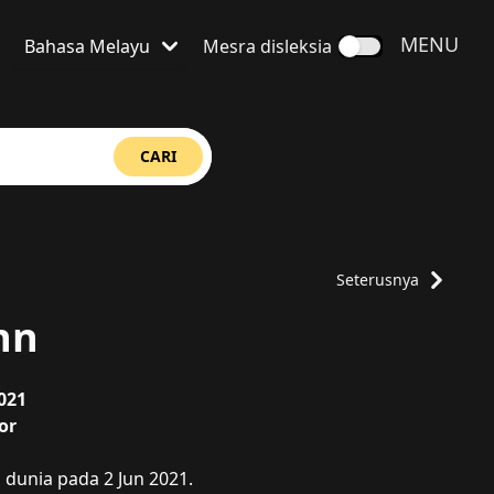
BUKA
MENU
Bahasa Melayu
Mesra disleksia
Bahasa ditetapkan kepada
CARI
Seterusnya
nn
021
or
dunia pada 2 Jun 2021.
