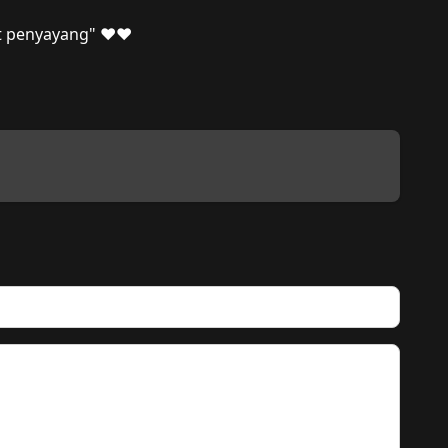
 penyayang" ❤️❤️