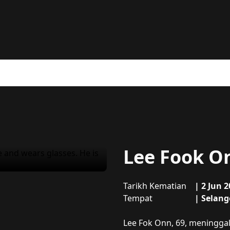
Lee Fook O
Tarikh Kematian
|
2 Jun 2
Tempat
|
Selang
Mengenai
Lee Fook Onn
Lee Fok Onn, 69, meninggal 