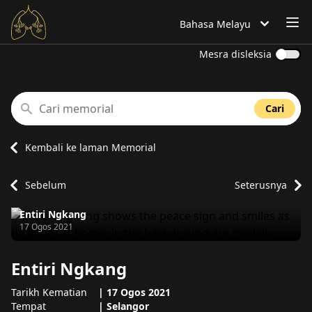
BU
Bahasa Melayu
Bahasa ditetapkan kepada
Mesra disleksia
Cari memorial
Cari
Kembali ke laman Memorial
Sebelum
Seterusnya
Entiri Ngkang
Meninggal dunia pada
17 Ogos 2021
Entiri Ngkang
Tarikh Kematian
|
17 Ogos 2021
Tempat
|
Selangor